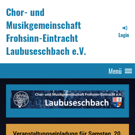
Chor- und
Musikgemeinschaft
Frohsinn-Eintracht
Login
Laubuseschbach e.V.
Menü
Veranstaltungseinladung für Samstag, 20.