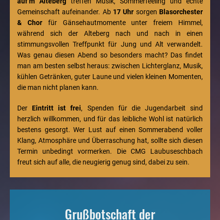
auf’m Alteberg
treffen Musik, Sommerfeeling und echte
Gemeinschaft aufeinander. Ab
17 Uhr
sorgen
Blasorchester
& Chor
für Gänsehautmomente unter freiem Himmel,
während sich der Alteberg nach und nach in einen
stimmungsvollen Treffpunkt für Jung und Alt verwandelt.
Was genau diesen Abend so besonders macht? Das findet
man am besten selbst heraus: zwischen Lichterglanz, Musik,
kühlen Getränken, guter Laune und vielen kleinen Momenten,
die man nicht planen kann.
Der
Eintritt ist frei
, Spenden für die Jugendarbeit sind
herzlich willkommen, und für das leibliche Wohl ist natürlich
bestens gesorgt. Wer Lust auf einen Sommerabend voller
Klang, Atmosphäre und Überraschung hat, sollte sich diesen
Termin unbedingt vormerken. Die CMG Laubuseschbach
freut sich auf alle, die neugierig genug sind, dabei zu sein.
Grußbotschaft der