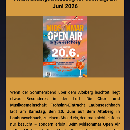
Juni 2026
Wenn der Sommerabend über dem Alteberg leuchtet, liegt
etwas Besonderes in der Luft: Die
Chor- und
Musikgemeinschaft Frohsinn-Eintracht Laubuseschbach
lädt am
Samstag, den 20. Juni auf dem Alteberg in
Laubuseschbach
, zu einem Abend ein, den man nicht einfach
nur besucht – sondern erlebt. Beim
Midsommar Open Air